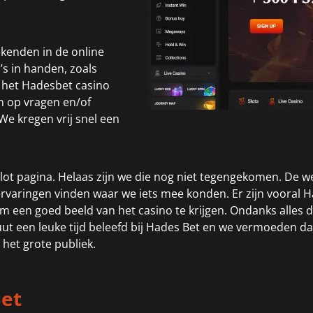
ekenden in de online
s in handen, zoals
 het Hadesbet casino
n op vragen en/of
e kregen vrij snel een
ot pagina. Helaas zijn we die nog niet tegengekomen. De we
varingen vinden waar we iets mee konden. Er zijn vooral Ha
m een goed beeld van het casino te krijgen. Ondanks alles
ut een leuke tijd beleefd bij Hades Bet en we vermoeden dat
 het grote publiek.
Bet