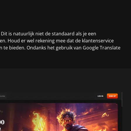
it is natuurlijk niet de standaard als je een
den. Houd er wel rekening mee dat de klantenservice
n te bieden. Ondanks het gebruik van Google Translate