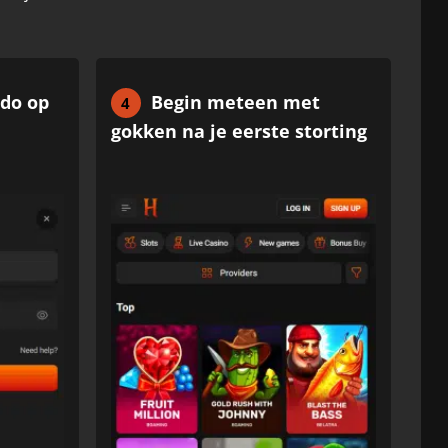
ldo op
Begin meteen met
gokken na je eerste storting