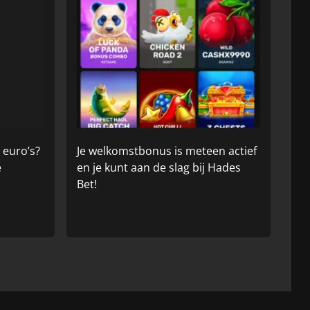
n euro’s?
Je welkomstbonus is meteen actief
e
en je kunt aan de slag bij Hades
Bet!