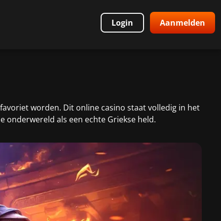
Login
Aanmelden
oriet worden. Dit online casino staat volledig in het
de onderwereld als een echte Griekse held.