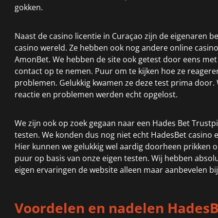
gokken.
Naast de casino licentie in Curaçao zijn de eigenaren b
casino wereld. Ze hebben ook nog andere online casino’
AmonBet. We hebben de site ook getest door eens met
contact op te nemen. Puur om te kijken hoe ze reagere
problemen. Gelukkig kwamen ze deze test prima door. W
reactie en problemen werden echt opgelost.
We zijn ook op zoek gegaan naar een Hades Bet Trustpil
testen. We konden dus nog niet echt HadesBet casino er
Hier kunnen we gelukkig wel aardig doorheen prikken o
puur op basis van onze eigen testen. Wij hebben absolu
eigen ervaringen de website alleen maar aanbevelen bij
Voordelen en nadelen Hades